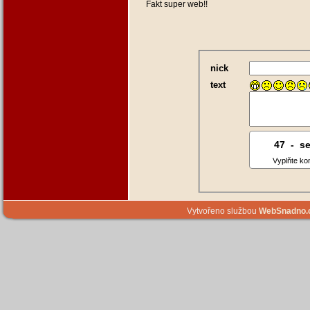
Fakt super web!!
nick
text
47
8
-
0
s
Vyplňte ko
Vytvořeno službou
WebSnadno.