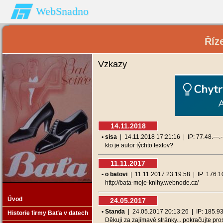
WebSnadno
Říz
Vzkazy
14.11.2018
• sisa
| 14.11.2018 17:21:16 | IP: 77.48.---.-
kto je autor týchto textov?
11.11.2017
• o batovi
| 11.11.2017 23:19:58 | IP: 176.102
http://bata-moje-knihy.webnode.cz/
Úvod
24.05.2017
• Standa
| 24.05.2017 20:13:26 | IP: 185.93.-
Historie firmy Baťa v datech
Děkuji za zajímavé stránky... pokračujte pro