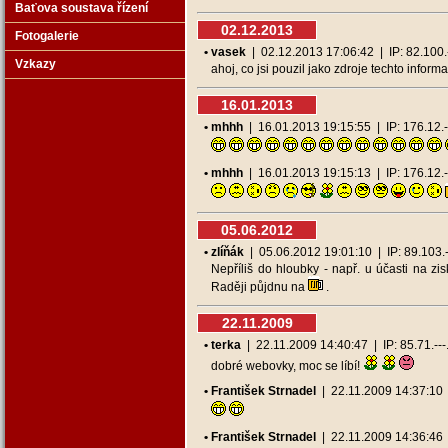
Baťova soustava řízení
02.12.2013
Fotogalerie
• vasek
| 02.12.2013 17:06:42 | IP: 82.100.--
Vzkazy
ahoj, co jsi pouzil jako zdroje techto inform
16.01.2013
• mhhh
| 16.01.2013 19:15:55 | IP: 176.12.--
• mhhh
| 16.01.2013 19:15:13 | IP: 176.12.--
05.06.2012
• zlíňák
| 05.06.2012 19:01:10 | IP: 89.103.--
Nepříliš do hloubky - např. u účasti na z
Raději půjdnu na
.
22.11.2009
• terka
| 22.11.2009 14:40:47 | IP: 85.71.---.
dobré webovky, moc se líbí!
• František Strnadel
| 22.11.2009 14:37:10 | 
• František Strnadel
| 22.11.2009 14:36:46 | 