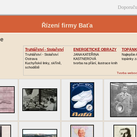
Doporuču
Řízení firmy Baťa
ie
Truhlářství - Stolařství
ENERGETICKÉ OBRAZY
TOPÁNK
Truhlářství - Stolařství
JANA KATEŘINA
Najlepšie
Ostrava
KASTNEROVÁ
topánky z
Kuchyňské linky, skříně,
tvorba na přání, ilustrace knih
schodiště
Tvorba webov