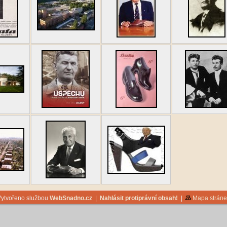
ytvořeno službou
WebSnadno.cz
|
Nahlásit protiprávní obsah!
|
Mapa stráne