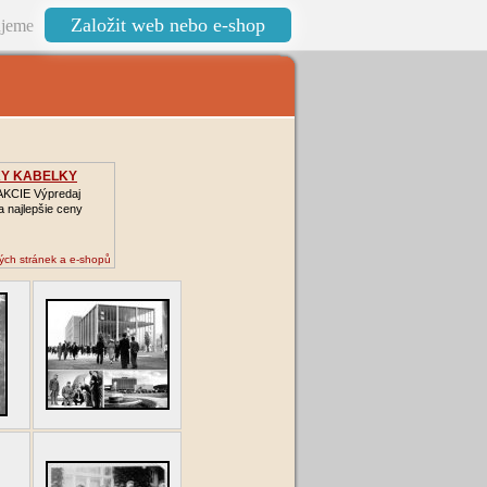
Založit web nebo e-shop
jeme
Y KABELKY
 AKCIE Výpredaj
a najlepšie ceny
ých stránek a e-shopů