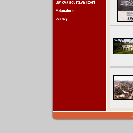
Baťova soustava řízení
Fotogalerie
Vzkazy
V