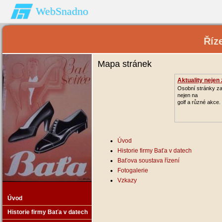
WebSnadno
Říz
Mapa stránek
Aktuality nejen 
Osobní stránky z
nejen na
golf a různé akce.
Úvod
Historie firmy Baťa v datech
Baťova soustava řízení
Fotogalerie
Vzkazy
Úvod
Historie firmy Baťa v datech