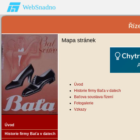
WebSnadno
Říz
Mapa stránek
Úvod
Historie firmy Baťa v datech
Baťova soustava řízení
Fotogalerie
Vzkazy
Úvod
Historie firmy Baťa v datech